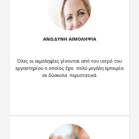
οι μικροί μας ασθενείς.
Επίσης χρησιμοποιούμε ειδικές παιδιατρικές
ζώνες αιμοληψίας , αλλά και ειδικά μπουκαλάκια
παιδιατρικά που απαιτούν λιγότερη ποσότητα
αίματος από το παιδί ή το βρέφος.
ΑΝΩΔΥΝΗ ΑΙΜΟΛΗΨΙΑ
Όλες οι αιμοληψίες γίνονται από τον ιατρό του
εργαστηρίου ο οποίος έχει πολύ μεγάλη εμπειρία
σε δύσκολα περιστατικά.
Η χρήση ειδικών παιδιατρικών βελονών
(πεταλούδων) άριστης ποιότητας εγγυώνται τη
γρήγορη και ανώδυνη αιμοληψία στο εργαστήριο
αλλά και στο χώρο σας.
Επιπλέον, για άτομα που παρουσιάζουν ζαλάδες
ή λιποθυμικές τάσεις, προσφέρεται ιατρική
καρέκλα αιμοληψίας με ανάκλιση, ώστε η
αιμοληψία να πραγματοποιηθεί σε τέτοια θέση,