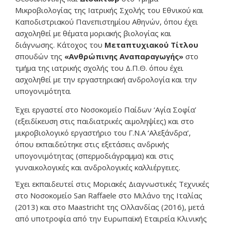
Μικροβιολογίας της Ιατρικής Σχολής του Εθνικού και
Καποδιστριακού Πανεπιστημίου Αθηνών, όπου έχει
ασχοληθεί με θέματα μοριακής βιολογίας και
διάγνωσης. Κάτοχος του
Μεταπτυχιακού Τίτλου
σπουδών της
«Ανθρώπινης Αναπαραγωγής»
στο
τμήμα της ιατρικής σχολής του Δ.Π.Θ. όπου έχει
ασχοληθεί με την εργαστηριακή ανδρολογία και την
υπογονιμότητα.
Έχει εργαστεί στο Νοσοκομείο Παίδων ‘Αγία Σοφία’
(εξειδίκευση στις παιδιατρικές αιμοληψίες) και στο
μικροβιολογικό εργαστήριο του Γ.Ν.Α ‘Αλεξάνδρα’,
όπου εκπαιδεύτηκε στις εξετάσεις ανδρικής
υπογονιμότητας (σπερμοδιάγραμμα) και στις
γυναικολογικές και ανδρολογικές καλλιέργειες.
Έχει εκπαιδευτεί στις Μοριακές Διαγνωστικές Τεχνικές
στο Νοσοκομείο San Raffaele στο Μιλάνο της Ιταλίας
(2013) και στο Maastricht της Ολλανδίας (2016), μετά
από υποτροφία από την Ευρωπαϊκή Εταιρεία Κλινικής