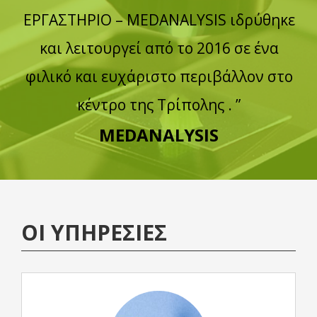
ΕΡΓΑΣΤΗΡΙΟ – MEDANALYSIS ιδρύθηκε
και λειτουργεί από το 2016 σε ένα
φιλικό και ευχάριστο περιβάλλον στο
κέντρο της Τρίπολης . ”
MEDANALYSIS
OI YΠΗΡΕΣΙΕΣ