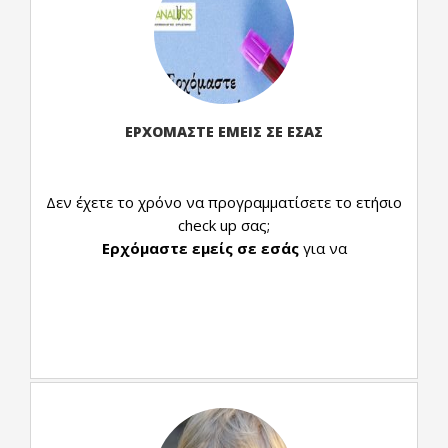
ΕΡΧΟΜΑΣΤΕ ΕΜΕΙΣ ΣΕ ΕΣΑΣ
Δεν έχετε το χρόνο να προγραμματίσετε το ετήσιο
check up σας;
Ερχόμαστε εμείς σε εσάς
για να
πραγματοποιήσετε τις εξετάσεις σας από την
άνεση του σπιτιού ή του γραφείου σας, με ένα
τηλεφώνημα.
Το check up μπορεί να πραγματοποιηθεί και χωρίς
παραπεμπτικό ιατρού,
με τις προνομιακές
τιμές του ιδιωτικού τιμοκαταλόγου μας.
Στο πλαίσιο της υπηρεσίας ΚΑΤ’ ΟΙΚΟΝ το
ιατρείο μας δέχεται και παραπεμπτικά του
ΕΟΠΥΥ
.