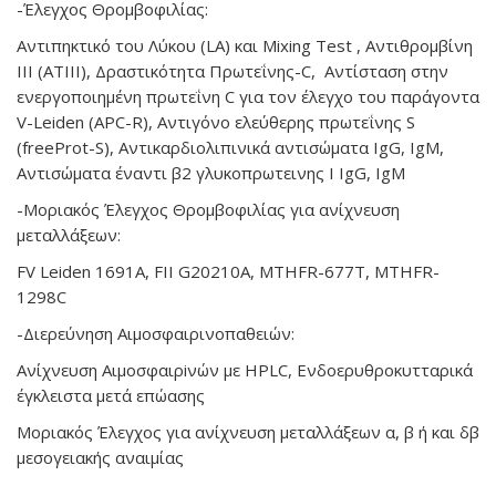
-Έλεγχος Θρομβοφιλίας:
Αντιπηκτικό του Λύκου (LA) και Mixing Test , Αντιθρομβίνη
ΙΙΙ (ATIII), Δραστικότητα Πρωτεΐνης-C,
Αντίσταση στην
ενεργοποιημένη πρωτεΐνη C για τον έλεγχο του παράγοντα
V-Leiden (APC-R), Αντιγόνο ελεύθερης πρωτεΐνης S
(freeProt-S), Αντικαρδιολιπινικά αντισώματα IgG, IgM,
Αντισώματα έναντι β2 γλυκοπρωτεινης I IgG, IgM
-Μοριακός Έλεγχος Θρομβοφιλίας για ανίχνευση
μεταλλάξεων:
FV Leiden 1691A, FII G20210A, MTHFR-677T, MTHFR-
1298C
-Διερεύνηση Αιμοσφαιρινοπαθειών:
Ανίχνευση Αιμοσφαιρiνών με HPLC, Ενδοερυθροκυτταρικά
έγκλειστα μετά επώασης
Μοριακός Έλεγχος για ανίχνευση μεταλλάξεων α, β ή και δβ
μεσογειακής αναιμίας