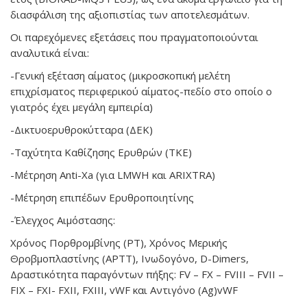
διασφάλιση της αξιοπιστίας των αποτελεσμάτων.
Οι παρεχόμενες εξετάσεις που πραγματοποιούνται
αναλυτικά είναι:
-Γενική εξέταση αίματος
(μικροσκοπική μελέτη
επιχρίσματος περιφερικού αίματος-πεδίο στο οποίο ο
γιατρός έχει μεγάλη εμπειρία
)
-Δικτυοερυθροκύτταρα (ΔΕΚ)
-Ταχύτητα Καθίζησης Ερυθρών (ΤΚΕ)
-Μέτρηση Anti-Xa (για LMWH και ARIXTRA)
-Μέτρηση επιπέδων Eρυθροποιητίνης
-Έλεγχος Αιμόστασης:
Χρόνος Πορθρομβίνης (PT), Χρόνος Μερικής
Θροβμοπλαστίνης (APTT), Ινωδογόνο, D-Dimers,
Δραστικότητα παραγόντων πήξης: FV – FX – FVIII – FVII –
FIX – FXI- FXII, FXIII, vWF και Αντιγόνο (Ag)vWF