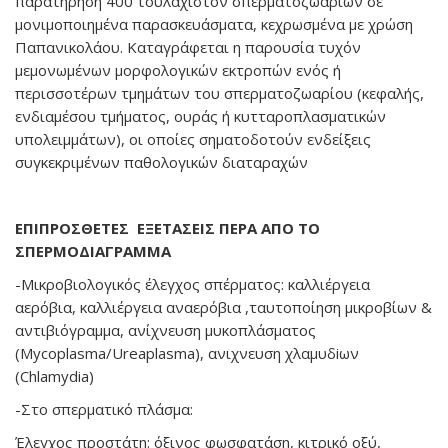
παρατήρηση 400 τουλάχιστον σπερματοζωαρίων σε
μονιμοποιημένα παρασκευάσματα, κεχρωσμένα με χρώση
Παπανικολάου. Καταγράφεται η παρουσία τυχόν
μεμονωμένων μορφολογικών εκτροπών ενός ή
περισσοτέρων τμημάτων του σπερματοζωαρίου (κεφαλής,
ενδιαμέσου τμήματος, ουράς ή κυτταροπλασματικών
υπολειμμάτων), οι οποίες σηματοδοτούν ενδείξεις
συγκεκριμένων παθολογικών διαταραχών
ΕΠΙΠΡΟΣΘΕΤΕΣ ΕΞΕΤΑΣΕΙΣ ΠΕΡΑ ΑΠΟ ΤΟ
ΣΠΕΡΜΟΔΙΑΓΡΑΜΜΑ
-Μικροβιολογικός έλεγχος σπέρματος: καλλιέργεια
αερόβια, καλλιέργεια αναερόβια ,ταυτοποίηση μικροβίων &
αντιβιόγραμμα, ανίχνευση μυκοπλάσματος
(Μycoplasma/Ureaplasma), ανιχνευση χλαμυδiων
(Chlamydia)
-Στο σπερματικό πλάσμα:
Έλεγχος προστάτη: όξινος φωσφατάση, κιτρικό οξύ,